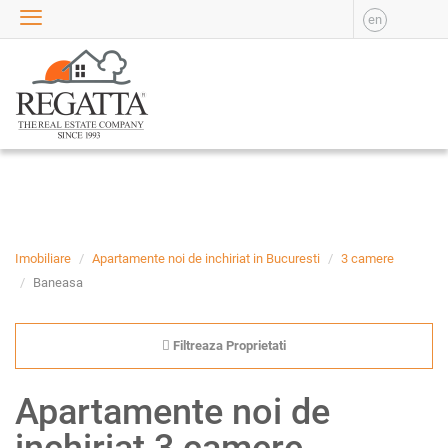
en
VANZARE
APARTAMENTE DE
VANZARE
APARTAMENTE NOI DE
VANZARE
CASE DE VANZARE
BIROURI DE VANZARE
SPATII COMERCIALE DE
VANZARE
Imobiliare
Apartamente noi de inchiriat in Bucuresti
3 camere
SPATII INDUSTRIALE DE
Baneasa
VANZARE
TERENURI DE VANZARE
Filtreaza Proprietati
INCHIRIERE
APARTAMENTE DE
Apartamente noi de
INCHIRIAT
APARTAMENTE NOI DE