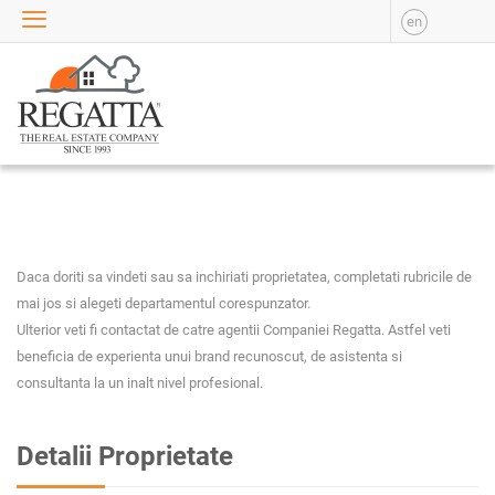
en
VANZARE
APARTAMENTE DE
VANZARE
APARTAMENTE NOI DE
VANZARE
CASE DE VANZARE
BIROURI DE VANZARE
SPATII COMERCIALE DE
VANZARE
Daca doriti sa vindeti sau sa inchiriati proprietatea, completati rubricile de
mai jos si alegeti departamentul corespunzator.
SPATII INDUSTRIALE DE
Ulterior veti fi contactat de catre agentii Companiei Regatta. Astfel veti
VANZARE
beneficia de experienta unui brand recunoscut, de asistenta si
TERENURI DE VANZARE
consultanta la un inalt nivel profesional.
INCHIRIERE
APARTAMENTE DE
Detalii Proprietate
INCHIRIAT
APARTAMENTE NOI DE