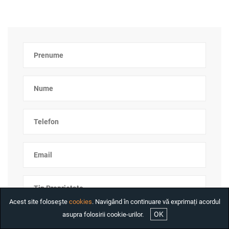
INCHIRIAT
CASE DE INCHIRIAT
BIROURI DE INCHIRIAT
SPATII COMERCIALE DE
INCHIRIAT
SPATII INDUSTRIALE DE
INCHIRIAT
PROIECTE REZIDENTIALE
INTERNATIONALE
INVESTITII
COMPANIE
SERVICII
DESPRE NOI
Acest site foloseşte
cookies
. Navigând în continuare vă exprimați acordul
STIRI
OK
asupra folosirii cookie-urilor.
ANGAJARI
Tip Tranzactie