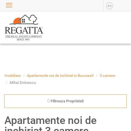
en
VANZARE
APARTAMENTE DE
VANZARE
APARTAMENTE NOI DE
VANZARE
CASE DE VANZARE
BIROURI DE VANZARE
SPATII COMERCIALE DE
VANZARE
Imobiliare
Apartamente noi de inchiriat in Bucuresti
3 camere
SPATII INDUSTRIALE DE
Mihai Eminescu
VANZARE
TERENURI DE VANZARE
Filtreaza Proprietati
INCHIRIERE
APARTAMENTE DE
Apartamente noi de
INCHIRIAT
APARTAMENTE NOI DE