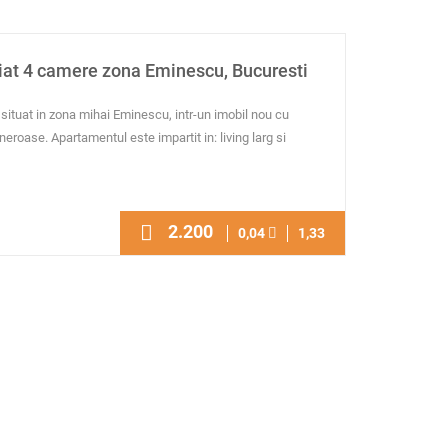
iat 4 camere zona Eminescu, Bucuresti
situat in zona mihai Eminescu, intr-un imobil nou cu
neroase. Apartamentul este impartit in: living larg si
2.200
0,04
1,33