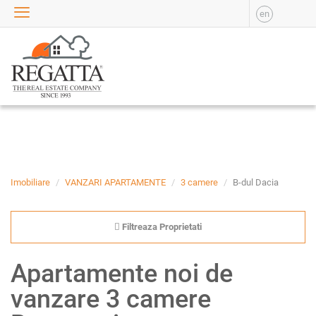
en
VANZARE
APARTAMENTE DE
VANZARE
APARTAMENTE NOI DE
VANZARE
CASE DE VANZARE
BIROURI DE VANZARE
SPATII COMERCIALE DE
VANZARE
Imobiliare
VANZARI APARTAMENTE
3 camere
B-dul Dacia
SPATII INDUSTRIALE DE
VANZARE
Filtreaza Proprietati
TERENURI DE VANZARE
INCHIRIERE
Apartamente noi de
APARTAMENTE DE
vanzare 3 camere
INCHIRIAT
APARTAMENTE NOI DE