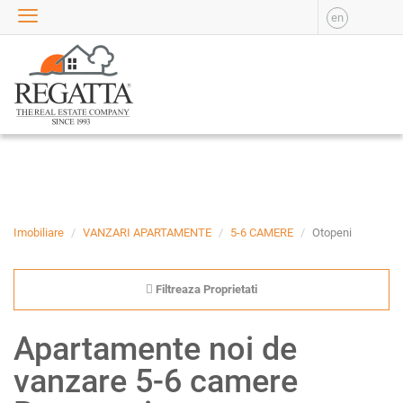
en
VANZARE
APARTAMENTE DE
VANZARE
APARTAMENTE NOI DE
VANZARE
CASE DE VANZARE
BIROURI DE VANZARE
SPATII COMERCIALE DE
VANZARE
Imobiliare
VANZARI APARTAMENTE
5-6 CAMERE
Otopeni
SPATII INDUSTRIALE DE
VANZARE
Filtreaza Proprietati
TERENURI DE VANZARE
INCHIRIERE
Apartamente noi de
APARTAMENTE DE
vanzare 5-6 camere
INCHIRIAT
APARTAMENTE NOI DE