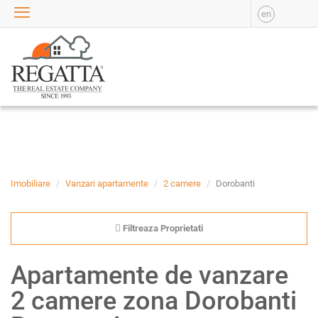
en
VANZARE
APARTAMENTE DE
VANZARE
APARTAMENTE NOI DE
VANZARE
CASE DE VANZARE
BIROURI DE VANZARE
SPATII COMERCIALE DE
VANZARE
Imobiliare
Vanzari apartamente
2 camere
Dorobanti
SPATII INDUSTRIALE DE
VANZARE
Filtreaza Proprietati
TERENURI DE VANZARE
INCHIRIERE
Apartamente de vanzare
APARTAMENTE DE
2 camere zona Dorobanti
INCHIRIAT
APARTAMENTE NOI DE