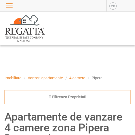
en
VANZARE
APARTAMENTE DE
VANZARE
APARTAMENTE NOI DE
VANZARE
CASE DE VANZARE
BIROURI DE VANZARE
SPATII COMERCIALE DE
VANZARE
Imobiliare
Vanzari apartamente
4 camere
Pipera
SPATII INDUSTRIALE DE
VANZARE
Filtreaza Proprietati
TERENURI DE VANZARE
INCHIRIERE
Apartamente de vanzare
APARTAMENTE DE
4 camere zona Pipera
INCHIRIAT
APARTAMENTE NOI DE