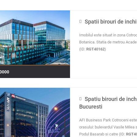
Spatii birouri de inch
Imobilul este situat in zona Cotro
Botanica. Statia de metrou Academ
(ID:
RGT40162
)
0000
Spatiu birouri de inch
Bucuresti
AFI Business Park Cotroceni este s
orasului: bulevardul Vasile Milea 
Podul Basarab si catre (ID:
RGT4