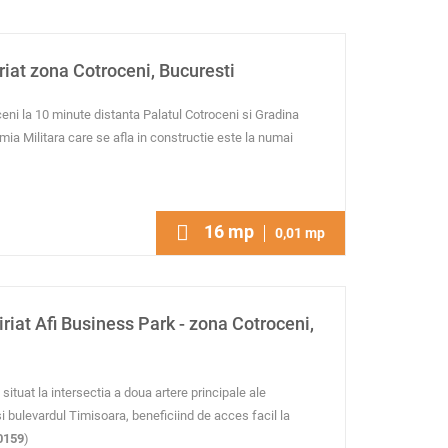
iriat zona Cotroceni, Bucuresti
ceni la 10 minute distanta Palatul Cotroceni si Gradina
ia Militara care se afla in constructie este la numai
16
mp
0,01
mp
iriat Afi Business Park - zona Cotroceni,
ituat la intersectia a doua artere principale ale
si bulevardul Timisoara, beneficiind de acces facil la
0159
)