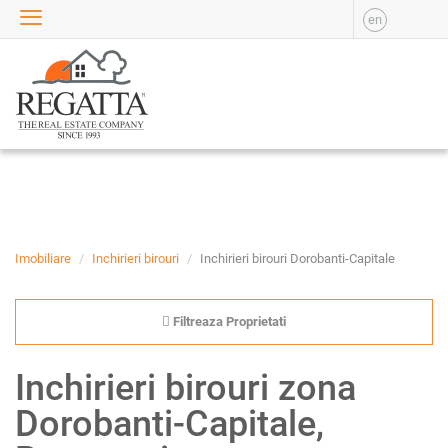
en
VANZARE
APARTAMENTE DE
VANZARE
APARTAMENTE NOI DE
VANZARE
CASE DE VANZARE
BIROURI DE VANZARE
SPATII COMERCIALE DE
VANZARE
Imobiliare
Inchirieri birouri
Inchirieri birouri Dorobanti-Capitale
SPATII INDUSTRIALE DE
VANZARE
Filtreaza Proprietati
TERENURI DE VANZARE
INCHIRIERE
Inchirieri birouri zona
APARTAMENTE DE
Dorobanti-Capitale,
INCHIRIAT
APARTAMENTE NOI DE