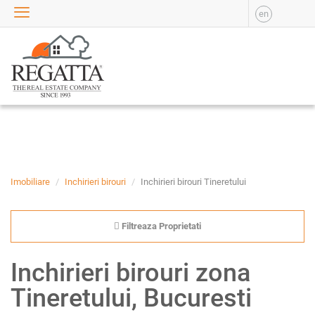
en
VANZARE
APARTAMENTE DE
VANZARE
APARTAMENTE NOI DE
VANZARE
CASE DE VANZARE
BIROURI DE VANZARE
SPATII COMERCIALE DE
VANZARE
Imobiliare
Inchirieri birouri
Inchirieri birouri Tineretului
SPATII INDUSTRIALE DE
VANZARE
Filtreaza Proprietati
TERENURI DE VANZARE
INCHIRIERE
Inchirieri birouri zona
APARTAMENTE DE
Tineretului, Bucuresti
INCHIRIAT
APARTAMENTE NOI DE