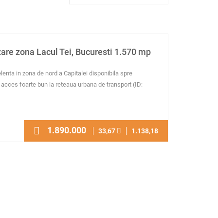
zare zona Lacul Tei, Bucuresti 1.570 mp
elenta in zona de nord a Capitalei disponibila spre
 acces foarte bun la reteaua urbana de transport (ID:
1.890.000
33,67
1.138,18