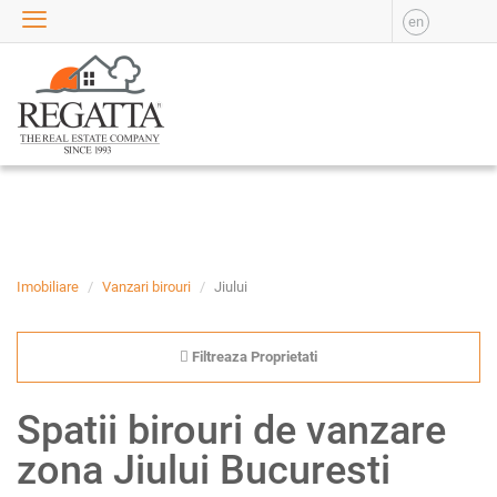
en
VANZARE
APARTAMENTE DE
VANZARE
APARTAMENTE NOI DE
VANZARE
CASE DE VANZARE
BIROURI DE VANZARE
SPATII COMERCIALE DE
VANZARE
Imobiliare
Vanzari birouri
Jiului
SPATII INDUSTRIALE DE
VANZARE
Filtreaza Proprietati
TERENURI DE VANZARE
INCHIRIERE
Spatii birouri de vanzare
APARTAMENTE DE
zona Jiului Bucuresti
INCHIRIAT
APARTAMENTE NOI DE