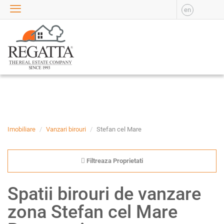
en
VANZARE
APARTAMENTE DE
VANZARE
APARTAMENTE NOI DE
VANZARE
CASE DE VANZARE
BIROURI DE VANZARE
SPATII COMERCIALE DE
VANZARE
Imobiliare
Vanzari birouri
Stefan cel Mare
SPATII INDUSTRIALE DE
VANZARE
Filtreaza Proprietati
TERENURI DE VANZARE
INCHIRIERE
Spatii birouri de vanzare
APARTAMENTE DE
zona Stefan cel Mare
INCHIRIAT
APARTAMENTE NOI DE