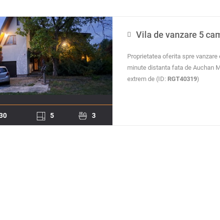
Vila de vanzare 5 cam
Proprietatea oferita spre vanzare e
minute distanta fata de Auchan Mil
extrem de (ID:
RGT40319
)
30
5
3