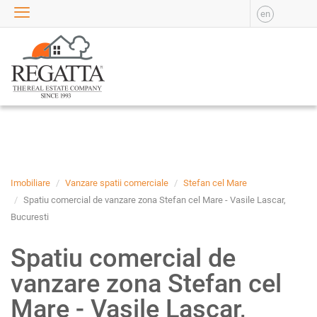
en
VANZARE
APARTAMENTE DE
VANZARE
APARTAMENTE NOI DE
VANZARE
CASE DE VANZARE
BIROURI DE VANZARE
SPATII COMERCIALE DE
VANZARE
Imobiliare
Vanzare spatii comerciale
Stefan cel Mare
SPATII INDUSTRIALE DE
Spatiu comercial de vanzare zona Stefan cel Mare - Vasile Lascar,
VANZARE
Bucuresti
TERENURI DE VANZARE
Spatiu comercial de
INCHIRIERE
vanzare zona Stefan cel
APARTAMENTE DE
INCHIRIAT
Mare - Vasile Lascar,
APARTAMENTE NOI DE