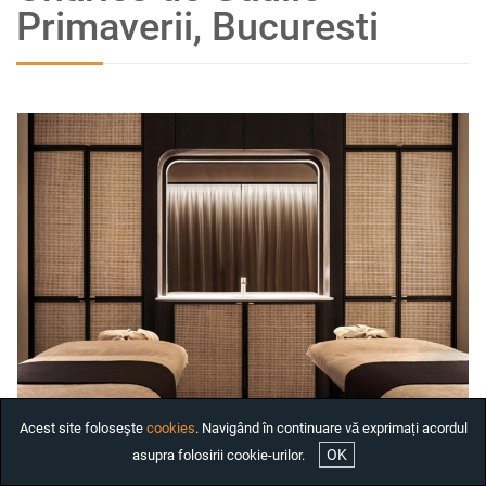
Primaverii, Bucuresti
INCHIRIAT
CASE DE INCHIRIAT
BIROURI DE INCHIRIAT
SPATII COMERCIALE DE
INCHIRIAT
SPATII INDUSTRIALE DE
INCHIRIAT
PROIECTE REZIDENTIALE
INTERNATIONALE
INVESTITII
COMPANIE
SERVICII
DESPRE NOI
Acest site foloseşte
cookies
. Navigând în continuare vă exprimați acordul
STIRI
OK
asupra folosirii cookie-urilor.
ANGAJARI