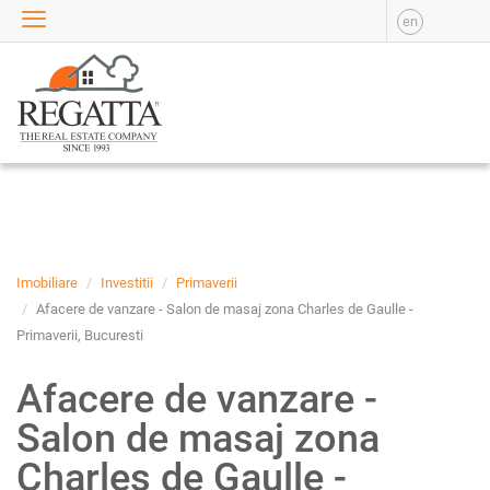
en
VANZARE
APARTAMENTE DE
VANZARE
APARTAMENTE NOI DE
VANZARE
CASE DE VANZARE
BIROURI DE VANZARE
SPATII COMERCIALE DE
VANZARE
Imobiliare
Investitii
Primaverii
SPATII INDUSTRIALE DE
Afacere de vanzare - Salon de masaj zona Charles de Gaulle -
VANZARE
Primaverii, Bucuresti
TERENURI DE VANZARE
Afacere de vanzare -
INCHIRIERE
Salon de masaj zona
APARTAMENTE DE
INCHIRIAT
Charles de Gaulle -
APARTAMENTE NOI DE