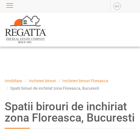
en
VANZARE
APARTAMENTE DE
VANZARE
APARTAMENTE NOI DE
VANZARE
CASE DE VANZARE
BIROURI DE VANZARE
SPATII COMERCIALE DE
VANZARE
Imobiliare
Inchirieri birouri
Inchirieri birouri Floreasca
SPATII INDUSTRIALE DE
Spatii birouri de inchiriat zona Floreasca, Bucuresti
VANZARE
Spatii birouri de inchiriat
TERENURI DE VANZARE
INCHIRIERE
zona Floreasca, Bucuresti
APARTAMENTE DE
INCHIRIAT
APARTAMENTE NOI DE