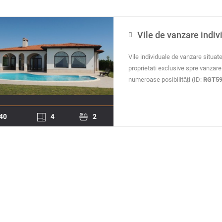
Vile de vanzare indivi
Vile individuale de vanzare situate
proprietati exclusive spre vanzare 
numeroase posibilități (ID:
RGT59
40
4
2