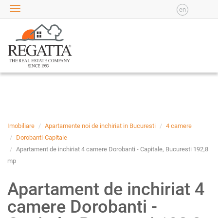
en
VANZARE
APARTAMENTE DE
VANZARE
APARTAMENTE NOI DE
VANZARE
CASE DE VANZARE
BIROURI DE VANZARE
SPATII COMERCIALE DE
VANZARE
Imobiliare
Apartamente noi de inchiriat in Bucuresti
4 camere
SPATII INDUSTRIALE DE
Dorobanti-Capitale
VANZARE
Apartament de inchiriat 4 camere Dorobanti - Capitale, Bucuresti 192,8
TERENURI DE VANZARE
mp
INCHIRIERE
Apartament de inchiriat 4
APARTAMENTE DE
camere Dorobanti -
INCHIRIAT
APARTAMENTE NOI DE