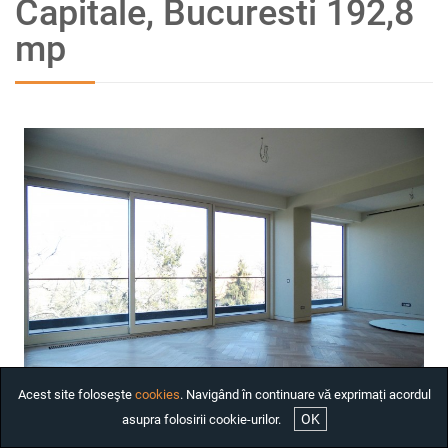
Capitale, Bucuresti 192,8
INCHIRIAT
mp
CASE DE INCHIRIAT
BIROURI DE INCHIRIAT
SPATII COMERCIALE DE
INCHIRIAT
SPATII INDUSTRIALE DE
INCHIRIAT
PROIECTE REZIDENTIALE
INTERNATIONALE
INVESTITII
COMPANIE
SERVICII
DESPRE NOI
Acest site foloseşte
cookies
. Navigând în continuare vă exprimați acordul
STIRI
OK
asupra folosirii cookie-urilor.
ANGAJARI