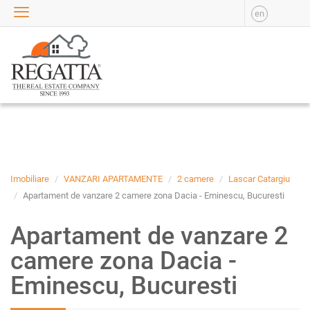
en
VANZARE
APARTAMENTE DE
VANZARE
APARTAMENTE NOI DE
VANZARE
CASE DE VANZARE
BIROURI DE VANZARE
SPATII COMERCIALE DE
VANZARE
Imobiliare
VANZARI APARTAMENTE
2 camere
Lascar Catargiu
SPATII INDUSTRIALE DE
Apartament de vanzare 2 camere zona Dacia - Eminescu, Bucuresti
VANZARE
Apartament de vanzare 2
TERENURI DE VANZARE
INCHIRIERE
camere zona Dacia -
APARTAMENTE DE
Eminescu, Bucuresti
INCHIRIAT
APARTAMENTE NOI DE