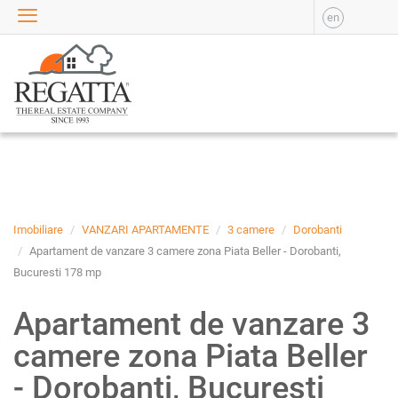
en
VANZARE
APARTAMENTE DE
VANZARE
APARTAMENTE NOI DE
VANZARE
CASE DE VANZARE
BIROURI DE VANZARE
SPATII COMERCIALE DE
VANZARE
Imobiliare
VANZARI APARTAMENTE
3 camere
Dorobanti
SPATII INDUSTRIALE DE
Apartament de vanzare 3 camere zona Piata Beller - Dorobanti,
VANZARE
Bucuresti 178 mp
TERENURI DE VANZARE
Apartament de vanzare 3
INCHIRIERE
camere zona Piata Beller
APARTAMENTE DE
INCHIRIAT
- Dorobanti, Bucuresti
APARTAMENTE NOI DE