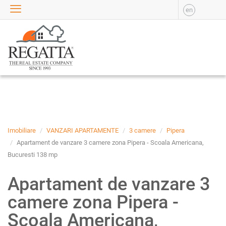
en
VANZARE
APARTAMENTE DE
VANZARE
APARTAMENTE NOI DE
VANZARE
CASE DE VANZARE
BIROURI DE VANZARE
SPATII COMERCIALE DE
VANZARE
Imobiliare
VANZARI APARTAMENTE
3 camere
Pipera
SPATII INDUSTRIALE DE
Apartament de vanzare 3 camere zona Pipera - Scoala Americana,
VANZARE
Bucuresti 138 mp
TERENURI DE VANZARE
Apartament de vanzare 3
INCHIRIERE
camere zona Pipera -
APARTAMENTE DE
INCHIRIAT
Scoala Americana,
APARTAMENTE NOI DE