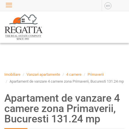
en
VANZARE
APARTAMENTE DE
VANZARE
APARTAMENTE NOI DE
VANZARE
CASE DE VANZARE
BIROURI DE VANZARE
SPATII COMERCIALE DE
VANZARE
Imobiliare
Vanzari apartamente
4 camere
Primaverii
SPATII INDUSTRIALE DE
Apartament de vanzare 4 camere zona Primaverii, Bucuresti 131.24 mp
VANZARE
Apartament de vanzare 4
TERENURI DE VANZARE
INCHIRIERE
camere zona Primaverii,
APARTAMENTE DE
Bucuresti 131.24 mp
INCHIRIAT
APARTAMENTE NOI DE