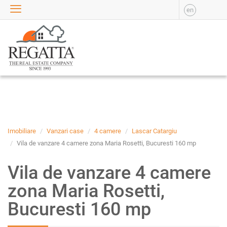
en
VANZARE
APARTAMENTE DE
VANZARE
APARTAMENTE NOI DE
VANZARE
CASE DE VANZARE
BIROURI DE VANZARE
SPATII COMERCIALE DE
VANZARE
Imobiliare
Vanzari case
4 camere
Lascar Catargiu
SPATII INDUSTRIALE DE
Vila de vanzare 4 camere zona Maria Rosetti, Bucuresti 160 mp
VANZARE
Vila de vanzare 4 camere
TERENURI DE VANZARE
INCHIRIERE
zona Maria Rosetti,
APARTAMENTE DE
Bucuresti 160 mp
INCHIRIAT
APARTAMENTE NOI DE