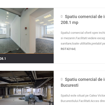
Spatiu comercial de i
208.1 mp
Spatiul comercial oferit spre inchir
si mezanin.Facilitati:vedere excep
sanitare;toate utilitatile;pretabil
RGT42164
)
08.1
Spatiu comercial de i
Bucuresti
Spatiul este situat pe Calea Victor
Bucurestiului.Facilitati:Acces dire