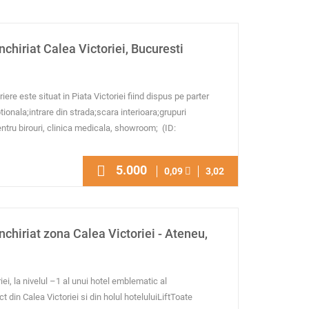
nchiriat Calea Victoriei, Bucuresti
iere este situat in Piata Victoriei fiind dispus pe parter
tionala;intrare din strada;scara interioara;grupuri
 pentru birouri, clinica medicala, showroom; (ID:
5.000
0,09
3,02
nchiriat zona Calea Victoriei - Ateneu,
iei, la nivelul –1 al unui hotel emblematic al
ct din Calea Victoriei si din holul hoteluluiLiftToate