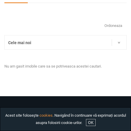
INCHIRIAT
CASE DE INCHIRIAT
BIROURI DE INCHIRIAT
Ordoneaza
SPATII COMERCIALE DE
INCHIRIAT
Cele mai noi
SPATII INDUSTRIALE DE
INCHIRIAT
PROIECTE REZIDENTIALE
Nu am gasit imobile care sa se potriveasca acestei cautari.
INTERNATIONALE
INVESTITII
COMPANIE
SERVICII
DESPRE NOI
Acest site foloseşte
cookies
. Navigând în continuare vă exprimați acordul
STIRI
OK
asupra folosirii cookie-urilor.
Contact
ANGAJARI