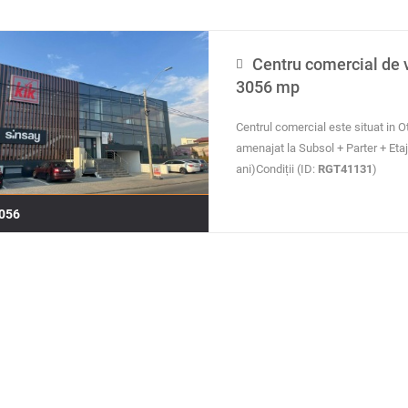
Centru comercial de v
3056 mp
picture not available
Centrul comercial este situat in O
amenajat la Subsol + Parter + Etaj
ani)Condiții (ID:
RGT41131
)
056