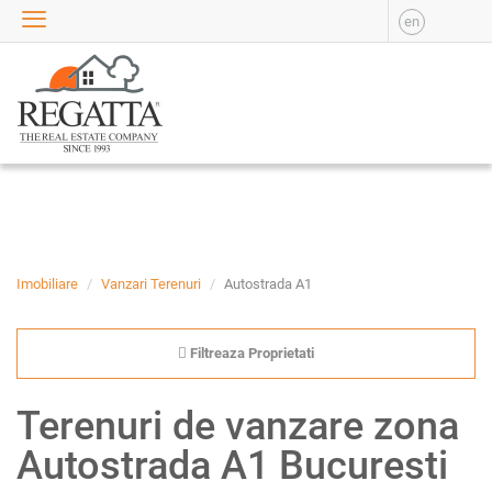
en
VANZARE
APARTAMENTE DE
VANZARE
APARTAMENTE NOI DE
VANZARE
CASE DE VANZARE
BIROURI DE VANZARE
SPATII COMERCIALE DE
VANZARE
Imobiliare
Vanzari Terenuri
Autostrada A1
SPATII INDUSTRIALE DE
VANZARE
Filtreaza Proprietati
TERENURI DE VANZARE
INCHIRIERE
Terenuri de vanzare zona
APARTAMENTE DE
Autostrada A1 Bucuresti
INCHIRIAT
APARTAMENTE NOI DE