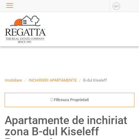
en
VANZARE
APARTAMENTE DE
VANZARE
APARTAMENTE NOI DE
VANZARE
CASE DE VANZARE
BIROURI DE VANZARE
SPATII COMERCIALE DE
VANZARE
Imobiliare
INCHIRIERI APARTAMENTE
B-dul Kiseleff
SPATII INDUSTRIALE DE
VANZARE
Filtreaza Proprietati
TERENURI DE VANZARE
INCHIRIERE
Apartamente de inchiriat
APARTAMENTE DE
zona B-dul Kiseleff
INCHIRIAT
APARTAMENTE NOI DE