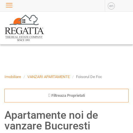
en
VANZARE
APARTAMENTE DE
VANZARE
APARTAMENTE NOI DE
VANZARE
CASE DE VANZARE
BIROURI DE VANZARE
SPATII COMERCIALE DE
VANZARE
Imobiliare
VANZARI APARTAMENTE
Foisorul De Foc
SPATII INDUSTRIALE DE
VANZARE
Filtreaza Proprietati
TERENURI DE VANZARE
INCHIRIERE
Apartamente noi de
APARTAMENTE DE
vanzare Bucuresti
INCHIRIAT
APARTAMENTE NOI DE