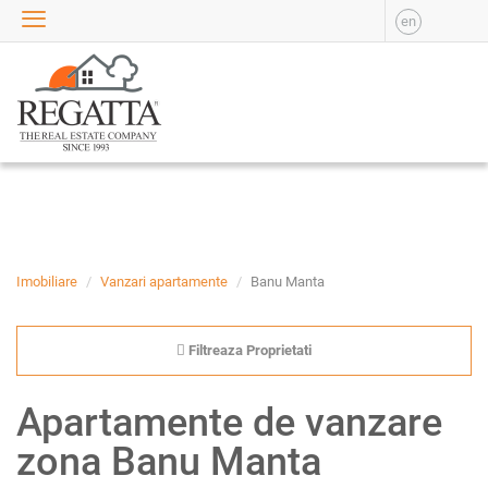
en
VANZARE
APARTAMENTE DE
VANZARE
APARTAMENTE NOI DE
VANZARE
CASE DE VANZARE
BIROURI DE VANZARE
SPATII COMERCIALE DE
VANZARE
Imobiliare
Vanzari apartamente
Banu Manta
SPATII INDUSTRIALE DE
VANZARE
Filtreaza Proprietati
TERENURI DE VANZARE
INCHIRIERE
Apartamente de vanzare
APARTAMENTE DE
zona Banu Manta
INCHIRIAT
APARTAMENTE NOI DE