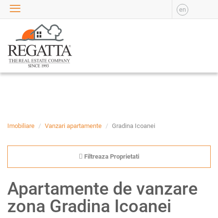
en
VANZARE
APARTAMENTE DE
VANZARE
APARTAMENTE NOI DE
VANZARE
CASE DE VANZARE
BIROURI DE VANZARE
SPATII COMERCIALE DE
VANZARE
Imobiliare
Vanzari apartamente
Gradina Icoanei
SPATII INDUSTRIALE DE
VANZARE
Filtreaza Proprietati
TERENURI DE VANZARE
INCHIRIERE
Apartamente de vanzare
APARTAMENTE DE
zona Gradina Icoanei
INCHIRIAT
APARTAMENTE NOI DE