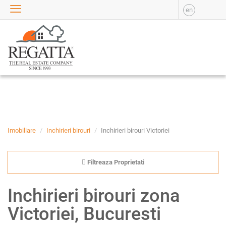
en
VANZARE
APARTAMENTE DE
VANZARE
APARTAMENTE NOI DE
VANZARE
CASE DE VANZARE
BIROURI DE VANZARE
SPATII COMERCIALE DE
VANZARE
Imobiliare
Inchirieri birouri
Inchirieri birouri Victoriei
SPATII INDUSTRIALE DE
VANZARE
Filtreaza Proprietati
TERENURI DE VANZARE
INCHIRIERE
Inchirieri birouri zona
APARTAMENTE DE
Victoriei, Bucuresti
INCHIRIAT
APARTAMENTE NOI DE