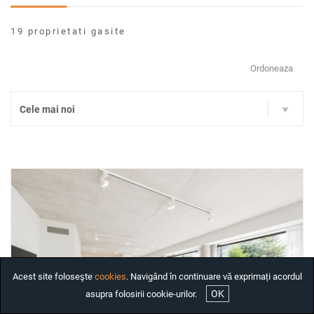
INCHIRIAT
19 proprietati gasite
CASE DE INCHIRIAT
BIROURI DE INCHIRIAT
Ordoneaza
SPATII COMERCIALE DE
INCHIRIAT
Cele mai noi
SPATII INDUSTRIALE DE
INCHIRIAT
PROIECTE REZIDENTIALE
INTERNATIONALE
INVESTITII
COMPANIE
SERVICII
DESPRE NOI
Acest site foloseşte
cookies
. Navigând în continuare vă exprimați acordul
STIRI
OK
asupra folosirii cookie-urilor.
ANGAJARI