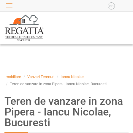
en
VANZARE
APARTAMENTE DE
VANZARE
APARTAMENTE NOI DE
VANZARE
CASE DE VANZARE
BIROURI DE VANZARE
SPATII COMERCIALE DE
VANZARE
Imobiliare
Vanzari Terenuri
Iancu Nicolae
SPATII INDUSTRIALE DE
Teren de vanzare in zona Pipera - Iancu Nicolae, Bucuresti
VANZARE
Teren de vanzare in zona
TERENURI DE VANZARE
INCHIRIERE
Pipera - Iancu Nicolae,
APARTAMENTE DE
Bucuresti
INCHIRIAT
APARTAMENTE NOI DE