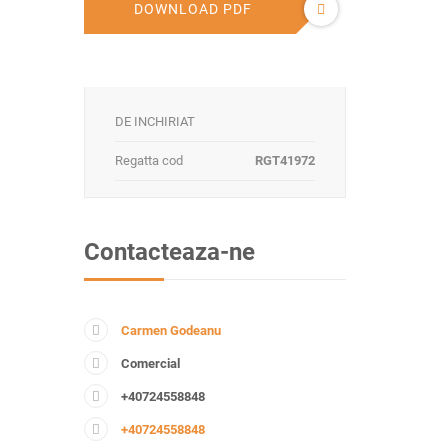
DOWNLOAD PDF
DE INCHIRIAT
Regatta cod
RGT41972
Contacteaza-ne
Carmen Godeanu
Comercial
+40724558848
+40724558848