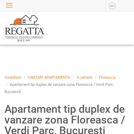
en
VANZARE
APARTAMENTE DE
VANZARE
APARTAMENTE NOI DE
VANZARE
CASE DE VANZARE
BIROURI DE VANZARE
SPATII COMERCIALE DE
VANZARE
Imobiliare
VANZARI APARTAMENTE
3 camere
Floreasca
SPATII INDUSTRIALE DE
Apartament tip duplex de vanzare zona Floreasca / Verdi Parc,
VANZARE
Bucuresti
TERENURI DE VANZARE
Apartament tip duplex de
INCHIRIERE
vanzare zona Floreasca /
APARTAMENTE DE
INCHIRIAT
Verdi Parc, Bucuresti
APARTAMENTE NOI DE