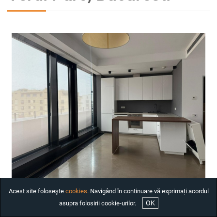
INCHIRIAT
CASE DE INCHIRIAT
BIROURI DE INCHIRIAT
SPATII COMERCIALE DE
INCHIRIAT
SPATII INDUSTRIALE DE
INCHIRIAT
PROIECTE REZIDENTIALE
INTERNATIONALE
INVESTITII
COMPANIE
SERVICII
DESPRE NOI
Acest site foloseşte
cookies
. Navigând în continuare vă exprimați acordul
STIRI
OK
asupra folosirii cookie-urilor.
ANGAJARI