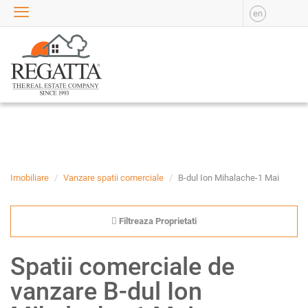
en
VANZARE
APARTAMENTE DE
VANZARE
APARTAMENTE NOI DE
VANZARE
CASE DE VANZARE
BIROURI DE VANZARE
SPATII COMERCIALE DE
VANZARE
Imobiliare
Vanzare spatii comerciale
B-dul Ion Mihalache-1 Mai
SPATII INDUSTRIALE DE
VANZARE
Filtreaza Proprietati
TERENURI DE VANZARE
INCHIRIERE
Spatii comerciale de
APARTAMENTE DE
vanzare B-dul Ion
INCHIRIAT
APARTAMENTE NOI DE